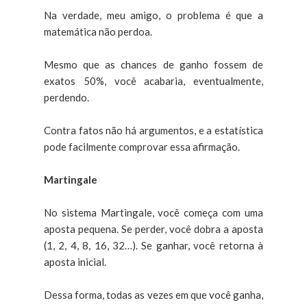
Na verdade, meu amigo, o problema é que a
matemática não perdoa.
Mesmo que as chances de ganho fossem de
exatos 50%, você acabaria, eventualmente,
perdendo.
Contra fatos não há argumentos, e a estatística
pode facilmente comprovar essa afirmação.
Martingale
No sistema Martingale, você começa com uma
aposta pequena. Se perder, você dobra a aposta
(1, 2, 4, 8, 16, 32…). Se ganhar, você retorna à
aposta inicial.
Dessa forma, todas as vezes em que você ganha,