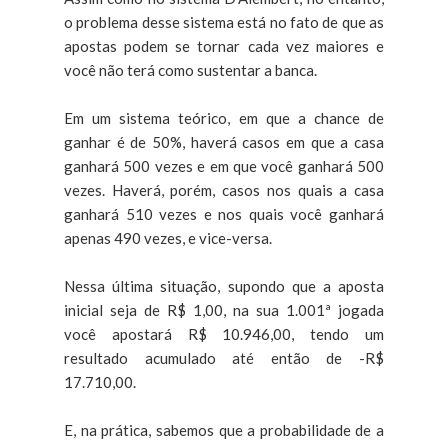
o problema desse sistema está no fato de que as
apostas podem se tornar cada vez maiores e
você não terá como sustentar a banca.
Em um sistema teórico, em que a chance de
ganhar é de 50%, haverá casos em que a casa
ganhará 500 vezes e em que você ganhará 500
vezes. Haverá, porém, casos nos quais a casa
ganhará 510 vezes e nos quais você ganhará
apenas 490 vezes, e vice-versa.
Nessa última situação, supondo que a aposta
inicial seja de R$ 1,00, na sua 1.001ª jogada
você apostará R$ 10.946,00, tendo um
resultado acumulado até então de -R$
17.710,00.
E, na prática, sabemos que a probabilidade de a