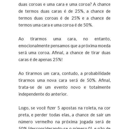
duas coroas e uma cara e uma coroa? A chance
de termos duas caras é de 25%, a chance de
termos duas coroas é de 25% e a chance de
termos uma cara e uma coroa é de 50%.
Ao tirarmos uma cara, no entanto,
emocionalmente pensamos que a próxima moeda
será uma coroa. Afinal, a chance de tirar duas
caras é de apenas 25%!
Ao tirarmos um cara, contudo, a probabilidade
tirarmos uma nova cara será de 50%. Afinal,
trata-se de um evento novo e totalmente
independente do anterior.
Logo, se você fizer 5 apostas na roleta, na cor
preta, e perder todas elas, a chance de sair um
número vermelho na próxima jogada será de
50% (desconsiderando-se o número 0), e não de