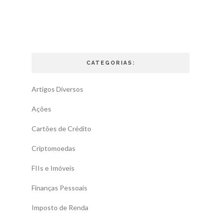
CATEGORIAS:
Artigos Diversos
Ações
Cartões de Crédito
Criptomoedas
FIIs e Imóveis
Finanças Pessoais
Imposto de Renda