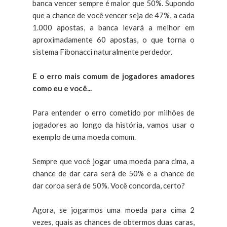
banca vencer sempre é maior que 50%. Supondo
que a chance de você vencer seja de 47%, a cada
1.000 apostas, a banca levará a melhor em
aproximadamente 60 apostas, o que torna o
sistema Fibonacci naturalmente perdedor.
E o erro mais comum de jogadores amadores
como eu e você...
Para entender o erro cometido por milhões de
jogadores ao longo da história, vamos usar o
exemplo de uma moeda comum.
Sempre que você jogar uma moeda para cima, a
chance de dar cara será de 50% e a chance de
dar coroa será de 50%. Você concorda, certo?
Agora, se jogarmos uma moeda para cima 2
vezes, quais as chances de obtermos duas caras,