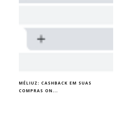
MÉLIUZ: CASHBACK EM SUAS
COMPRAS ON...