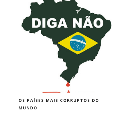
OS PAÍSES MAIS CORRUPTOS DO
MUNDO