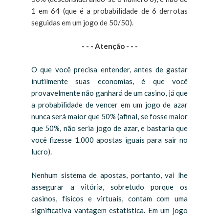
1 em 64 (que é a probabilidade de 6 derrotas
seguidas em um jogo de 50/50).
- - - Atenção - - -
O que você precisa entender, antes de gastar
inutilmente suas economias, é que você
provavelmente não ganhará de um casino, já que
a probabilidade de vencer em um jogo de azar
nunca será maior que 50% (afinal, se fosse maior
que 50%, não seria jogo de azar, e bastaria que
você fizesse 1.000 apostas iguais para sair no
lucro).
Nenhum sistema de apostas, portanto, vai lhe
assegurar a vitória, sobretudo porque os
casinos, físicos e virtuais, contam com uma
significativa vantagem estatística. Em um jogo