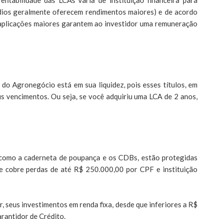
rentabilidade das LCAs varia de instituição financeira para
édios geralmente oferecem rendimentos maiores) e de acordo
 aplicações maiores garantem ao investidor uma remuneração
do Agronegócio está em sua liquidez, pois esses títulos, em
s vencimentos. Ou seja, se você adquiriu uma LCA de 2 anos,
 como a caderneta de poupança e os CDBs, estão protegidas
e cobre perdas de até R$ 250.000,00 por CPF e instituição
, seus investimentos em renda fixa, desde que inferiores a R$
rantidor de Crédito.