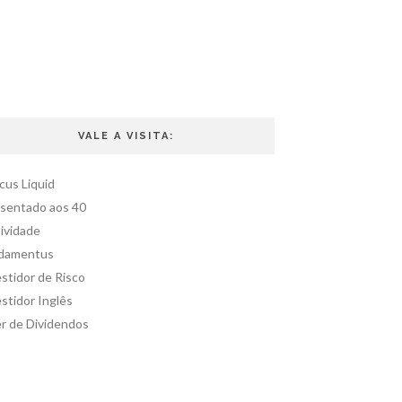
VALE A VISITA:
cus Liquid
sentado aos 40
ividade
damentus
stidor de Risco
stidor Inglês
er de Dividendos